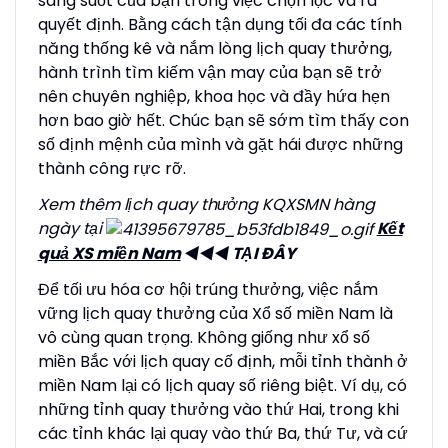
sáng suốt của bạn trong việc chọn lọc và ra
quyết định. Bằng cách tận dụng tối đa các tính
năng thống kê và nắm lòng lịch quay thưởng,
hành trình tìm kiếm vận may của bạn sẽ trở
nên chuyên nghiệp, khoa học và đầy hứa hẹn
hơn bao giờ hết. Chúc bạn sẽ sớm tìm thấy con
số định mệnh của mình và gặt hái được những
thành công rực rỡ.
Xem thêm lịch quay thưởng KQXSMN hàng
ngày tại
Kết
quả XS miền Nam
◀◀◀ TẠI ĐÂY
Để tối ưu hóa cơ hội trúng thưởng, việc nắm
vững lịch quay thưởng của Xổ số miền Nam là
vô cùng quan trọng. Không giống như xổ số
miền Bắc với lịch quay cố định, mỗi tỉnh thành ở
miền Nam lại có lịch quay số riêng biệt. Ví dụ, có
những tỉnh quay thưởng vào thứ Hai, trong khi
các tỉnh khác lại quay vào thứ Ba, thứ Tư, và cứ