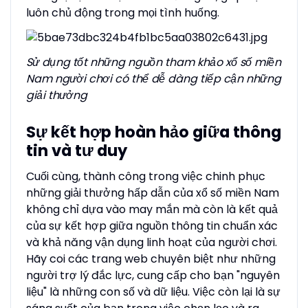
luôn chủ động trong mọi tình huống.
Sử dụng tốt những nguồn tham khảo xổ số miền
Nam người chơi có thể dễ dàng tiếp cận những
giải thưởng
Sự kết hợp hoàn hảo giữa thông
tin và tư duy
Cuối cùng, thành công trong việc chinh phục
những giải thưởng hấp dẫn của xổ số miền Nam
không chỉ dựa vào may mắn mà còn là kết quả
của sự kết hợp giữa nguồn thông tin chuẩn xác
và khả năng vận dụng linh hoạt của người chơi.
Hãy coi các trang web chuyên biệt như những
người trợ lý đắc lực, cung cấp cho bạn "nguyên
liệu" là những con số và dữ liệu. Việc còn lại là sự