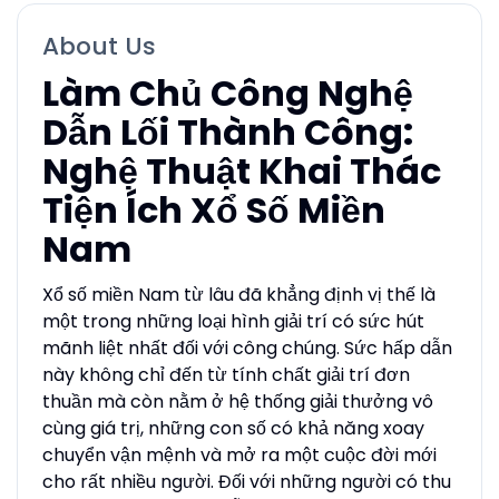
About Us
Làm Chủ Công Nghệ
Dẫn Lối Thành Công:
Nghệ Thuật Khai Thác
Tiện Ích Xổ Số Miền
Nam
Xổ số miền Nam từ lâu đã khẳng định vị thế là
một trong những loại hình giải trí có sức hút
mãnh liệt nhất đối với công chúng. Sức hấp dẫn
này không chỉ đến từ tính chất giải trí đơn
thuần mà còn nằm ở hệ thống giải thưởng vô
cùng giá trị, những con số có khả năng xoay
chuyển vận mệnh và mở ra một cuộc đời mới
cho rất nhiều người. Đối với những người có thu