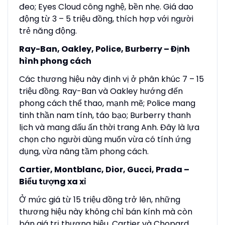
đeo; Eyes Cloud công nghệ, bền nhẹ. Giá dao
động từ 3 – 5 triệu đồng, thích hợp với người
trẻ năng động.
Ray-Ban, Oakley, Police, Burberry – Định
hình phong cách
Các thương hiệu này định vị ở phân khúc 7 – 15
triệu đồng. Ray-Ban và Oakley hướng đến
phong cách thể thao, mạnh mẽ; Police mang
tinh thần nam tính, táo bạo; Burberry thanh
lịch và mang dấu ấn thời trang Anh. Đây là lựa
chọn cho người dùng muốn vừa có tính ứng
dụng, vừa nâng tầm phong cách.
Cartier, Montblanc, Dior, Gucci, Prada –
Biểu tượng xa xỉ
Ở mức giá từ 15 triệu đồng trở lên, những
thương hiệu này không chỉ bán kính mà còn
bán giá trị thương hiệu. Cartier và Chopard