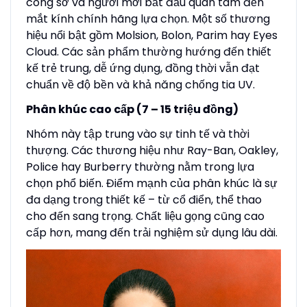
công sở và người mới bắt đầu quan tâm đến
mắt kính chính hãng lựa chọn. Một số thương
hiệu nổi bật gồm Molsion, Bolon, Parim hay Eyes
Cloud. Các sản phẩm thường hướng đến thiết
kế trẻ trung, dễ ứng dụng, đồng thời vẫn đạt
chuẩn về độ bền và khả năng chống tia UV.
Phân khúc cao cấp (7 – 15 triệu đồng)
Nhóm này tập trung vào sự tinh tế và thời
thượng. Các thương hiệu như Ray-Ban, Oakley,
Police hay Burberry thường nằm trong lựa
chọn phổ biến. Điểm mạnh của phân khúc là sự
đa dạng trong thiết kế – từ cổ điển, thể thao
cho đến sang trọng. Chất liệu gọng cũng cao
cấp hơn, mang đến trải nghiệm sử dụng lâu dài.