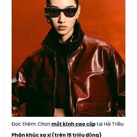
Đọc thêm: Chọn
mắt kính cao cấp
tại Hải Triều
Phân khúc xa xỉ (trên 15 triệu đồng)