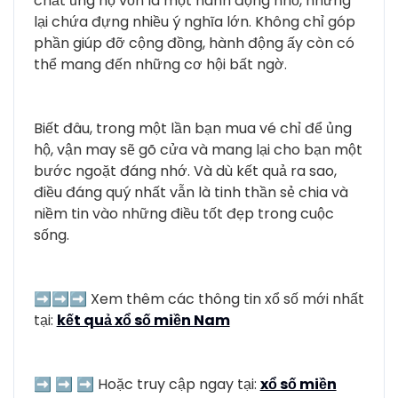
chất ủng hộ vốn là một hành động nhỏ, nhưng
lại chứa đựng nhiều ý nghĩa lớn. Không chỉ góp
phần giúp đỡ cộng đồng, hành động ấy còn có
thể mang đến những cơ hội bất ngờ.
Biết đâu, trong một lần bạn mua vé chỉ để ủng
hộ, vận may sẽ gõ cửa và mang lại cho bạn một
bước ngoặt đáng nhớ. Và dù kết quả ra sao,
điều đáng quý nhất vẫn là tinh thần sẻ chia và
niềm tin vào những điều tốt đẹp trong cuộc
sống.
➡️➡️➡️ Xem thêm các thông tin xổ số mới nhất
tại:
kết quả xổ số miền Nam
➡️ ➡️ ➡️ Hoặc truy cập ngay tại:
xổ số miền