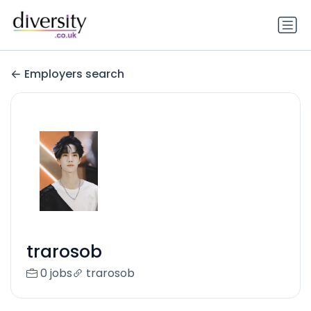
Employers search
trarosob
0 jobs
trarosob