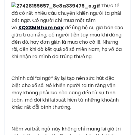
Thực tế
đã có rất nhiều câu chuyện khiến người ta phải
bất ngờ. Có người chỉ mua một tấm
vé
KQXSMN hom nay
để ủng hộ cụ già bán dạo
giữa trưa nắng, có người tiện tay mua khi dừng
đèn đỏ, hay đơn giản là mua cho có lệ. Nhưng
rồi, đến khi dò kết quả xổ số miền Nam, họ vỡ òa
khi nhận ra mình đã trúng thưởng.
Chính cái “ai ngờ” ấy lại tạo nên sức hút đặc
biệt cho xổ số. Nó khiến người ta tin rằng vận
may không phải lúc nào cũng đến từ sự tính
toán, mà đôi khi lại xuất hiện từ những khoảnh
khắc rất đỗi bình thường.
Niềm vui bất ngờ này không chỉ mang lại giá trị